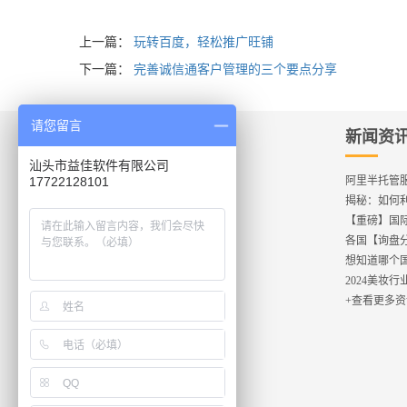
上一篇：
玩转百度，轻松推广旺铺
下一篇：
完善诚信通客户管理的三个要点分享
请您留言
产品服务
新闻资
汕头市益佳软件有限公司
new
17722128101
【编辑神器】益详情软件
阿里半托管服
【发布工具】e助手（国际版）
揭秘：如何
【发布工具】e助手（国内版）
【直通车工具】P4P助理
各国【询盘分
【整站托管】e运营
想知道哪个国
【定制设计】e店装修
2024美妆
【1688模板】e+模板购
+查看更多资讯
【企业官网】e+外贸建站