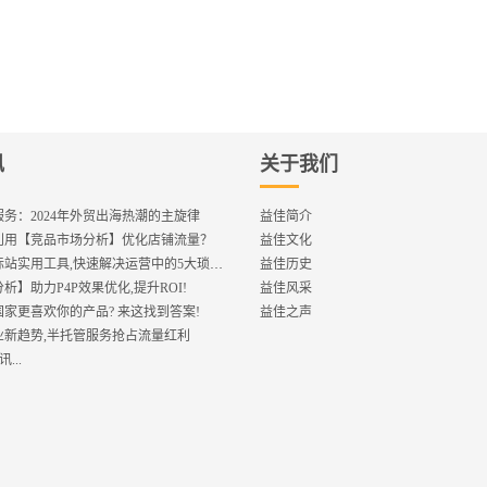
讯
关于我们
务：2024年外贸出海热潮的主旋律
益佳简介
利用【竞品市场分析】优化店铺流量？
益佳文化
【重磅】国际站实用工具,快速解决运营中的5大琐事，一键提升运营效率!
益佳历史
析】助力P4P效果优化,提升ROI!
益佳风采
家更喜欢你的产品? 来这找到答案!
益佳之声
行业新趋势,半托管服务抢占流量红利
...