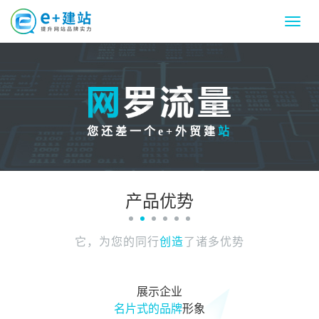
Menu
您还差一个e+外贸建
站
网罗流量
产品优势
它，为您的同行
创造
了诸多优势
展示企业
名片式的品牌
形象