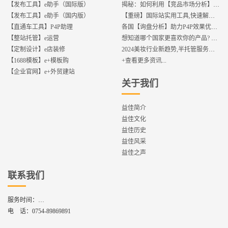
【发布工具】e助手（国际版）
揭秘：如何利用【竞品市场分析】优化店铺流量？
【发布工具】e助手（国内版）
【重磅】国际站实用工具,快速解决运营中的5大琐事，一键提升运营效率!
【直通车工具】P4P助理
各国【询盘分析】助力P4P效果优化,提升ROI!
【整站托管】e运营
想知道哪个国家更喜欢你的产品? 来这找到答案!
【定制设计】e店装修
2024美妆行业新趋势,半托管服务抢占流量红利
【1688模板】e+模板购
+查看更多资讯...
【企业官网】e+外贸建站
关于我们
益佳简介
益佳文化
益佳历史
益佳风采
益佳之声
联系我们
服务时间：
周一到周六,8：30 - 17：30
电 话：
0754-89869891