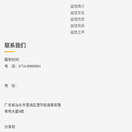
益佳简介
益佳文化
益佳历史
益佳风采
益佳之声
联系我们
服务时间：
周一到周六,8：30 - 17：30
电 话：
0754-89869891
地    址：
广东省汕头市澄海区澄华街道泰安路
粤秀大厦9楼
分享到