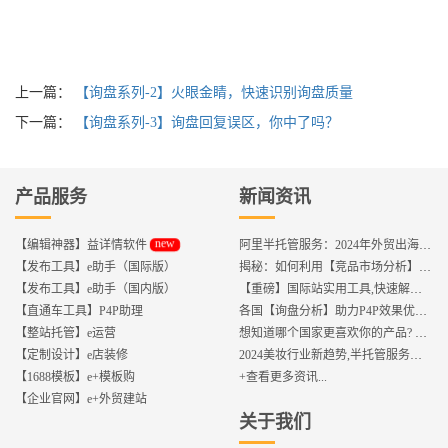
上一篇：
【询盘系列-2】火眼金睛，快速识别询盘质量
下一篇：
【询盘系列-3】询盘回复误区，你中了吗？
产品服务
新闻资讯
new
【编辑神器】益详情软件
阿里半托管服务：2024年外贸出海热潮的主旋律
【发布工具】e助手（国际版）
揭秘：如何利用【竞品市场分析】优化店铺流量？
【发布工具】e助手（国内版）
【重磅】国际站实用工具,快速解决运营中的5大琐事，一键提升运营效率!
【直通车工具】P4P助理
各国【询盘分析】助力P4P效果优化,提升ROI!
【整站托管】e运营
想知道哪个国家更喜欢你的产品? 来这找到答案!
【定制设计】e店装修
2024美妆行业新趋势,半托管服务抢占流量红利
【1688模板】e+模板购
+查看更多资讯...
【企业官网】e+外贸建站
关于我们