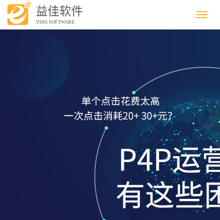
益佳软件
Menu
YIJIA SOFTWARE