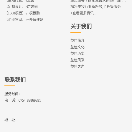
【整站托管】e运营
想知道哪个国家更喜欢你的产品? 来这找到答案!
【定制设计】e店装修
2024美妆行业新趋势,半托管服务抢占流量红利
【1688模板】e+模板购
+查看更多资讯...
【企业官网】e+外贸建站
关于我们
益佳简介
益佳文化
益佳历史
益佳风采
益佳之声
联系我们
服务时间：
周一到周六,8：30 - 17：30
电 话：
0754-89869891
地    址：