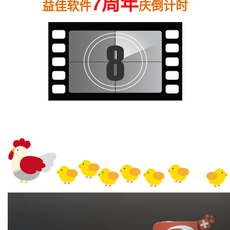
7周年
益佳软件
庆倒计时