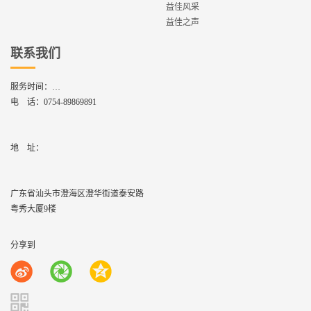
益佳风采
益佳之声
联系我们
服务时间：
周一到周六,8：30 - 17：30
电 话：
0754-89869891
地    址：
广东省汕头市澄海区澄华街道泰安路
粤秀大厦9楼
分享到