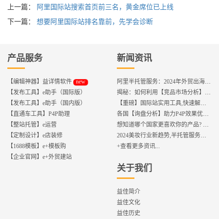
上一篇：
阿里国际站搜索首页前三名，黄金席位已上线
下一篇：
想要阿里国际站排名靠前，先学会诊断
产品服务
新闻资讯
new
【编辑神器】益详情软件
阿里半托管服务：2024年外贸出海热潮的主旋律
【发布工具】e助手（国际版）
揭秘：如何利用【竞品市场分析】优化店铺流量？
【发布工具】e助手（国内版）
【重磅】国际站实用工具,快速解决运营中的5大琐事，一键提升运营效率!
【直通车工具】P4P助理
各国【询盘分析】助力P4P效果优化,提升ROI!
【整站托管】e运营
想知道哪个国家更喜欢你的产品? 来这找到答案!
【定制设计】e店装修
2024美妆行业新趋势,半托管服务抢占流量红利
【1688模板】e+模板购
+查看更多资讯...
【企业官网】e+外贸建站
关于我们
益佳简介
益佳文化
益佳历史