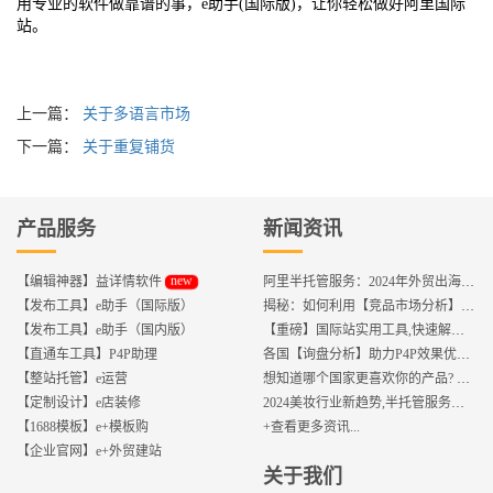
用专业的软件做靠谱的事，e助手(国际版)，让你轻松做好阿里国际
站。
上一篇：
关于多语言市场
下一篇：
关于重复铺货
产品服务
新闻资讯
new
【编辑神器】益详情软件
阿里半托管服务：2024年外贸出海热潮的主旋律
【发布工具】e助手（国际版）
揭秘：如何利用【竞品市场分析】优化店铺流量？
【发布工具】e助手（国内版）
【重磅】国际站实用工具,快速解决运营中的5大琐事，一键提升运营效率!
【直通车工具】P4P助理
各国【询盘分析】助力P4P效果优化,提升ROI!
【整站托管】e运营
想知道哪个国家更喜欢你的产品? 来这找到答案!
【定制设计】e店装修
2024美妆行业新趋势,半托管服务抢占流量红利
【1688模板】e+模板购
+查看更多资讯...
【企业官网】e+外贸建站
关于我们