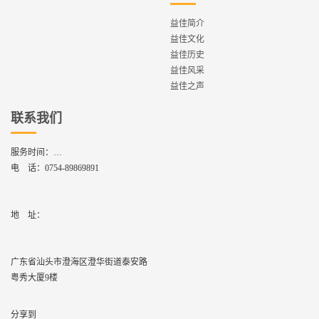
益佳简介
益佳文化
益佳历史
益佳风采
益佳之声
联系我们
服务时间：
周一到周六,8：30 - 17：30
电 话：
0754-89869891
地    址：
广东省汕头市澄海区澄华街道泰安路
粤秀大厦9楼
分享到