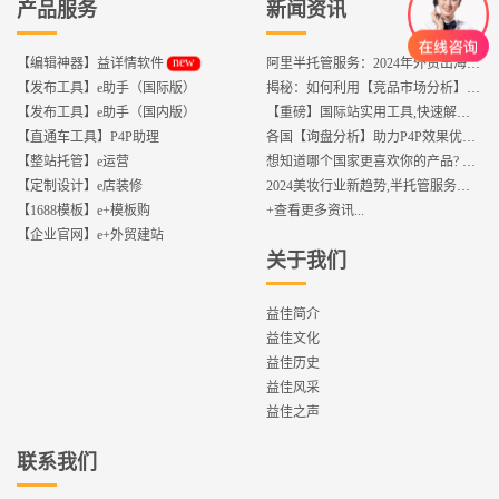
产品服务
新闻资讯
new
【编辑神器】益详情软件
阿里半托管服务：2024年外贸出海热潮的主旋律
【发布工具】e助手（国际版）
揭秘：如何利用【竞品市场分析】优化店铺流量？
【发布工具】e助手（国内版）
【重磅】国际站实用工具,快速解决运营中的5大琐事，一键提升运营效率!
【直通车工具】P4P助理
各国【询盘分析】助力P4P效果优化,提升ROI!
【整站托管】e运营
想知道哪个国家更喜欢你的产品? 来这找到答案!
【定制设计】e店装修
2024美妆行业新趋势,半托管服务抢占流量红利
【1688模板】e+模板购
+查看更多资讯...
【企业官网】e+外贸建站
关于我们
益佳简介
益佳文化
益佳历史
益佳风采
益佳之声
联系我们