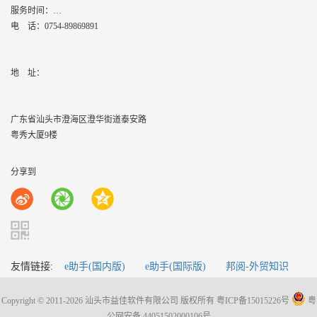
服务时间：
周一到周六,8：30 - 17：30
电 话：
0754-89869891
地    址：
广东省汕头市澄海区澄华街道泰安路
粤秀大厦9楼
分享到
友情链接:
e助手(国内版)
e助手(国际版)
邦阅-外贸知识
Copyright © 2011-2026 汕头市益佳软件有限公司 版权所有
粤ICP备15015226号
粤
公网安备 44051502000106号