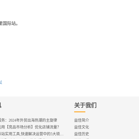
里国际站。
？
以
讯
关于我们
务：2024年外贸出海热潮的主旋律
益佳简介
利用【竞品市场分析】优化店铺流量？
益佳文化
【重磅】国际站实用工具,快速解决运营中的5大琐事，一键提升运营效率!
益佳历史