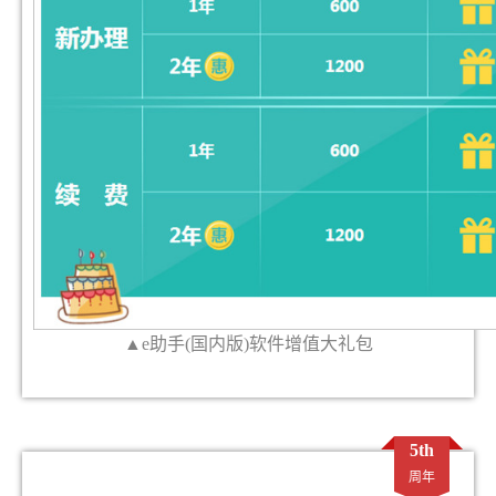
▲
e
助手
(
国内版
)
软件增值大礼包
5th
周年