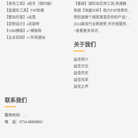
【发布工具】e助手（国内版）
【重磅】国际站实用工具,快速解决运营中的5大琐事，一键提升运营效率!
【直通车工具】P4P助理
各国【询盘分析】助力P4P效果优化,提升ROI!
【整站托管】e运营
想知道哪个国家更喜欢你的产品? 来这找到答案!
【定制设计】e店装修
2024美妆行业新趋势,半托管服务抢占流量红利
【1688模板】e+模板购
+查看更多资讯...
【企业官网】e+外贸建站
关于我们
益佳简介
益佳文化
益佳历史
益佳风采
益佳之声
联系我们
服务时间：
周一到周六,8：30 - 17：30
电 话：
0754-89869891