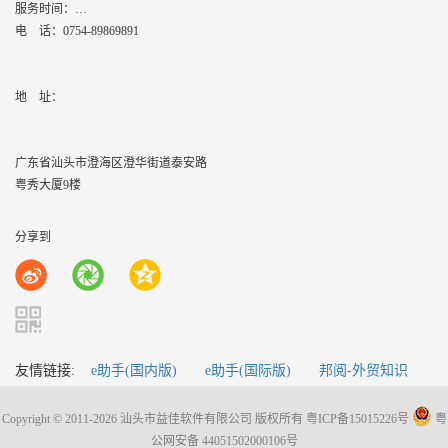
服务时间：
周一到周六,8：30 - 17：30
电 话：
0754-89869891
地    址：
广东省汕头市澄海区澄华街道泰安路
粤秀大厦9楼
分享到
友情链接:
e助手(国内版)
e助手(国际版)
邦阅-外贸知识
Copyright © 2011-2026 汕头市益佳软件有限公司 版权所有
粤ICP备15015226号
粤
公网安备 44051502000106号