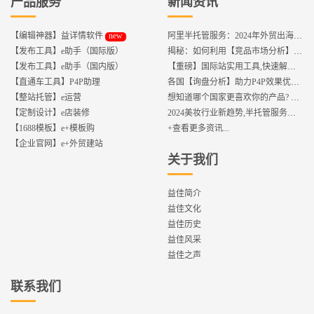
产品服务
新闻资讯
new
【编辑神器】益详情软件
阿里半托管服务：2024年外贸出海热潮的主旋律
【发布工具】e助手（国际版）
揭秘：如何利用【竞品市场分析】优化店铺流量？
【发布工具】e助手（国内版）
【重磅】国际站实用工具,快速解决运营中的5大琐事，一键提升运营效率!
【直通车工具】P4P助理
各国【询盘分析】助力P4P效果优化,提升ROI!
【整站托管】e运营
想知道哪个国家更喜欢你的产品? 来这找到答案!
【定制设计】e店装修
2024美妆行业新趋势,半托管服务抢占流量红利
【1688模板】e+模板购
+查看更多资讯...
【企业官网】e+外贸建站
关于我们
益佳简介
益佳文化
益佳历史
益佳风采
益佳之声
联系我们