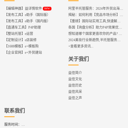
new
【编辑神器】益详情软件
阿里半托管服务：2024年外贸出海热潮的主旋律
【发布工具】e助手（国际版）
揭秘：如何利用【竞品市场分析】优化店铺流量？
【发布工具】e助手（国内版）
【重磅】国际站实用工具,快速解决运营中的5大琐事，一键提升运营效率!
【直通车工具】P4P助理
各国【询盘分析】助力P4P效果优化,提升ROI!
【整站托管】e运营
想知道哪个国家更喜欢你的产品? 来这找到答案!
【定制设计】e店装修
2024美妆行业新趋势,半托管服务抢占流量红利
【1688模板】e+模板购
+查看更多资讯...
【企业官网】e+外贸建站
关于我们
益佳简介
益佳文化
益佳历史
益佳风采
益佳之声
联系我们
服务时间：
周一到周六,8：30 - 17：30