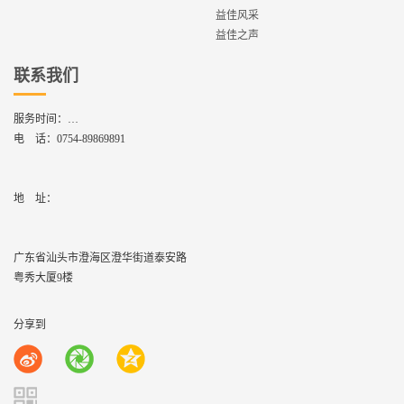
益佳风采
益佳之声
联系我们
服务时间：
周一到周六,8：30 - 17：30
电 话：
0754-89869891
地    址：
广东省汕头市澄海区澄华街道泰安路
粤秀大厦9楼
分享到