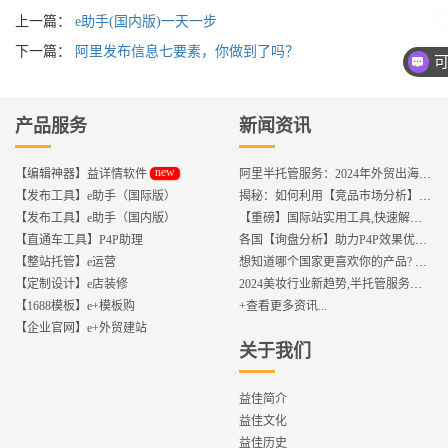
上一篇：
e助手(国内版)一天一步
下一篇：
阿里发布信息七要素，你做到了吗？
产品服务
新闻资讯
new
【编辑神器】益详情软件
阿里半托管服务：2024年外贸出海热潮的主旋律
【发布工具】e助手（国际版）
揭秘：如何利用【竞品市场分析】优化店铺流量？
【发布工具】e助手（国内版）
【重磅】国际站实用工具,快速解决运营中的5大琐事，一键提升运营效率!
【直通车工具】P4P助理
各国【询盘分析】助力P4P效果优化,提升ROI!
【整站托管】e运营
想知道哪个国家更喜欢你的产品? 来这找到答案!
【定制设计】e店装修
2024美妆行业新趋势,半托管服务抢占流量红利
【1688模板】e+模板购
+查看更多资讯...
【企业官网】e+外贸建站
关于我们
益佳简介
益佳文化
益佳历史