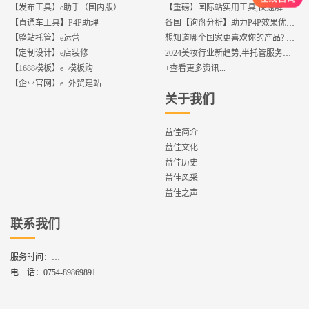
【发布工具】e助手（国内版）
【重磅】国际站实用工具,快速解决运营中的5大琐事，一键提升运营效率!
【直通车工具】P4P助理
各国【询盘分析】助力P4P效果优化,提升ROI!
【整站托管】e运营
想知道哪个国家更喜欢你的产品? 来这找到答案!
【定制设计】e店装修
2024美妆行业新趋势,半托管服务抢占流量红利
【1688模板】e+模板购
+查看更多资讯...
【企业官网】e+外贸建站
关于我们
益佳简介
益佳文化
益佳历史
益佳风采
益佳之声
联系我们
服务时间：
周一到周六,8：30 - 17：30
电 话：
0754-89869891