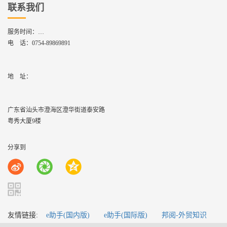
联系我们
服务时间：
周一到周六,8：30 - 17：30
电 话：
0754-89869891
地    址：
广东省汕头市澄海区澄华街道泰安路
粤秀大厦9楼
分享到
友情链接:
e助手(国内版)
e助手(国际版)
邦阅-外贸知识