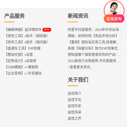
产品服务
新闻资讯
new
【编辑神器】益详情软件
阿里半托管服务：2024年外贸出海热潮的主旋律
【发布工具】e助手（国际版）
揭秘：如何利用【竞品市场分析】优化店铺流量？
【发布工具】e助手（国内版）
【重磅】国际站实用工具,快速解决运营中的5大琐事，一键提升运营效率!
【直通车工具】P4P助理
各国【询盘分析】助力P4P效果优化,提升ROI!
【整站托管】e运营
想知道哪个国家更喜欢你的产品? 来这找到答案!
【定制设计】e店装修
2024美妆行业新趋势,半托管服务抢占流量红利
【1688模板】e+模板购
+查看更多资讯...
【企业官网】e+外贸建站
关于我们
益佳简介
益佳文化
益佳历史
益佳风采
益佳之声