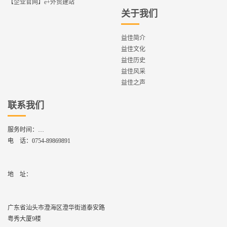
【企业官网】e+外贸建站
关于我们
益佳简介
益佳文化
益佳历史
益佳风采
益佳之声
联系我们
服务时间：
周一到周六,8：30 - 17：30
电 话：
0754-89869891
地    址：
广东省汕头市澄海区澄华街道泰安路
粤秀大厦9楼