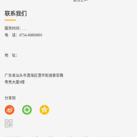
益佳之声
联系我们
服务时间：
周一到周六,8：30 - 17：30
电 话：
0754-89869891
地    址：
广东省汕头市澄海区澄华街道泰安路
粤秀大厦9楼
分享到