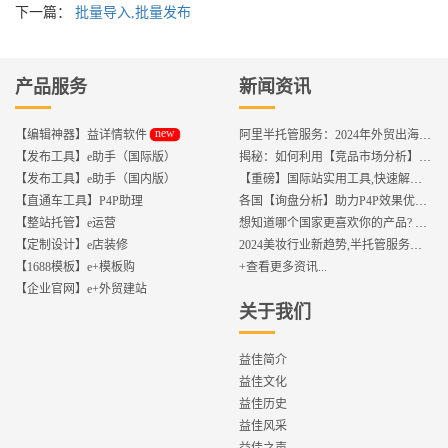
下一篇：
批量导入,批量发布
产品服务
新闻资讯
new
【编辑神器】益详情软件
阿里半托管服务：2024年外贸出海热潮的主旋律
【发布工具】e助手（国际版）
揭秘：如何利用【竞品市场分析】优化店铺流量？
【发布工具】e助手（国内版）
【重磅】国际站实用工具,快速解决运营中的5大琐事，一键提升运营效率!
【直通车工具】P4P助理
各国【询盘分析】助力P4P效果优化,提升ROI!
【整站托管】e运营
想知道哪个国家更喜欢你的产品? 来这找到答案!
【定制设计】e店装修
2024美妆行业新趋势,半托管服务抢占流量红利
【1688模板】e+模板购
+查看更多资讯...
【企业官网】e+外贸建站
关于我们
益佳简介
益佳文化
益佳历史
益佳风采