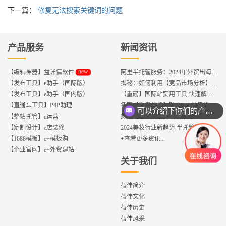
下一篇：
修复无法搜索关键词的问题
产品服务
新闻资讯
new
【编辑神器】益详情软件
阿里半托管服务：2024年外贸出海热潮的主旋律
【发布工具】e助手（国际版）
揭秘：如何利用【竞品市场分析】优化店铺流量？
【发布工具】e助手（国内版）
【重磅】国际站实用工具,快速解决运营中的5大琐事，一键提升运营效率!
【直通车工具】P4P助理
各国【询盘分析】助力P4P效果优化,提升ROI!
可以介绍下你们的产品么？
【整站托管】e运营
想知道哪个国家更喜欢你的产品? 来这找到答案!
【定制设计】e店装修
2024美妆行业新趋势,半托管服务抢占流量红利
【1688模板】e+模板购
+查看更多资讯...
【企业官网】e+外贸建站
关于我们
益佳简介
益佳文化
益佳历史
益佳风采