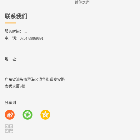
益佳之声
联系我们
服务时间：
周一到周六,8：30 - 17：30
电 话：
0754-89869891
地    址：
广东省汕头市澄海区澄华街道泰安路
粤秀大厦9楼
分享到