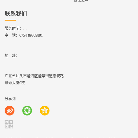
益佳之声
联系我们
服务时间：
周一到周六,8：30 - 17：30
电 话：
0754-89869891
地    址：
广东省汕头市澄海区澄华街道泰安路
粤秀大厦9楼
分享到