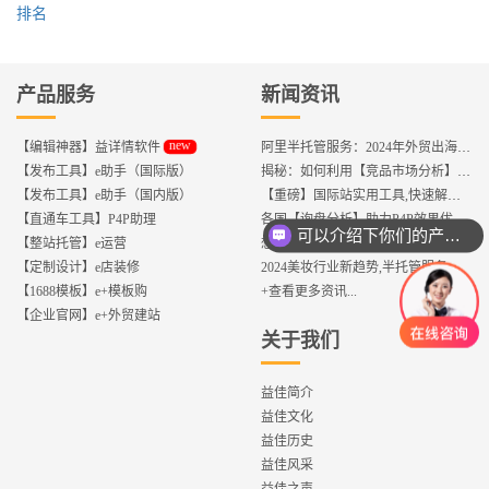
排名
产品服务
新闻资讯
new
【编辑神器】益详情软件
阿里半托管服务：2024年外贸出海热潮的主旋律
【发布工具】e助手（国际版）
揭秘：如何利用【竞品市场分析】优化店铺流量？
【发布工具】e助手（国内版）
【重磅】国际站实用工具,快速解决运营中的5大琐事，一键提升运营效率!
【直通车工具】P4P助理
各国【询盘分析】助力P4P效果优化,提升ROI!
可以介绍下你们的产品么？
【整站托管】e运营
想知道哪个国家更喜欢你的产品? 来这找到答案!
【定制设计】e店装修
2024美妆行业新趋势,半托管服务抢占流量红利
【1688模板】e+模板购
+查看更多资讯...
【企业官网】e+外贸建站
关于我们
益佳简介
益佳文化
益佳历史
益佳风采