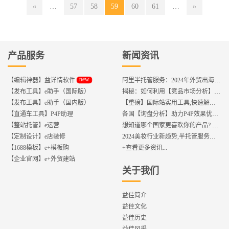
«
…
57
58
59
60
61
…
»
产品服务
新闻资讯
new
【编辑神器】益详情软件
阿里半托管服务：2024年外贸出海热潮的主旋律
【发布工具】e助手（国际版）
揭秘：如何利用【竞品市场分析】优化店铺流量？
【发布工具】e助手（国内版）
【重磅】国际站实用工具,快速解决运营中的5大琐事，一键提升运营效率!
【直通车工具】P4P助理
各国【询盘分析】助力P4P效果优化,提升ROI!
【整站托管】e运营
想知道哪个国家更喜欢你的产品? 来这找到答案!
【定制设计】e店装修
2024美妆行业新趋势,半托管服务抢占流量红利
【1688模板】e+模板购
+查看更多资讯...
【企业官网】e+外贸建站
关于我们
益佳简介
益佳文化
益佳历史