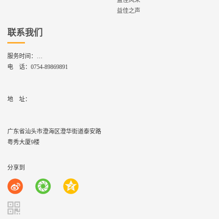
益佳风采
益佳之声
联系我们
服务时间：
周一到周六,8：30 - 17：30
电 话：
0754-89869891
地    址：
广东省汕头市澄海区澄华街道泰安路
粤秀大厦9楼
分享到