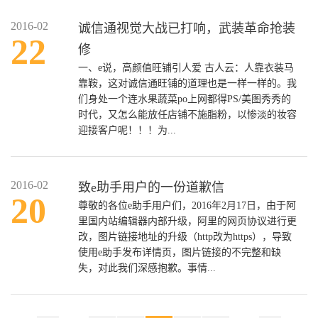
2016-02
诚信通视觉大战已打响，武装革命抢装
22
修
一、e说，高颜值旺铺引人爱 古人云：人靠衣装马
靠鞍，这对诚信通旺铺的道理也是一样一样的。我
们身处一个连水果蔬菜po上网都得PS/美图秀秀的
时代，又怎么能放任店铺不施脂粉，以惨淡的妆容
迎接客户呢！！！为...
2016-02
致e助手用户的一份道歉信
20
尊敬的各位e助手用户们，2016年2月17日，由于阿
里国内站编辑器内部升级，阿里的网页协议进行更
改，图片链接地址的升级（http改为https），导致
使用e助手发布详情页，图片链接的不完整和缺
失，对此我们深感抱歉。事情...